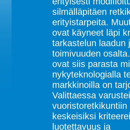
erityisesti modifioit
silmälläpitäen retk
erityistarpeita. Muu
ovat käyneet läpi kr
tarkastelun laadun 
toimivuuden osalta.
ovat siis parasta mi
nykyteknologialla t
markkinoilla on tarj
Valittaessa varuste
vuoristoretkikuntii
keskeisiksi kriteere
luotettavuus ja