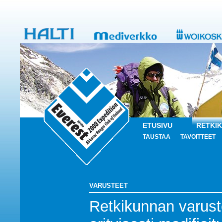
ETUSIVU
RETKI
TAUSTAA
TAVOITTEET
VARUSTEET
Retkikunnan varust