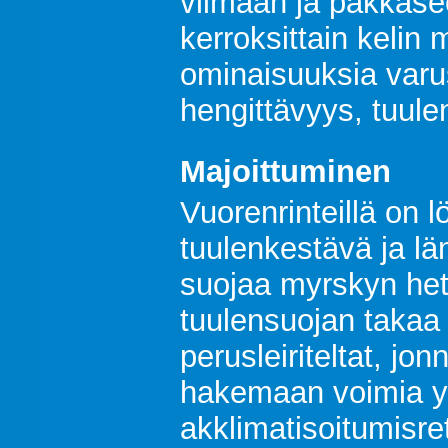
viimaan ja pakkas
kerroksittain kelin
ominaisuuksia varus
hengittävyys, tuul
Majoittuminen
Vuorenrinteillä on l
tuulenkestävä ja lä
suojaa myrskyn het
tuulensuojan takaa a
perusleiriteltat, jo
hakemaan voimia yl
akklimatisoitumisretk