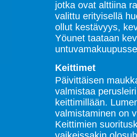
jotka ovat alttiina r
valittu erityisellä h
ollut kestävyys, ke
Yöunet taataan kevy
untuvamakuupussei
Keittimet
Päivittäisen maukka
valmistaa perusleiri
keittimillään. Lume
valmistaminen on v
Keittimien suoritus
vaikeissakin olosuh