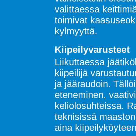
valittaessa keittimi
toimivat kaasuseoks
kylmyyttä.
Kiipeilyvarusteet
Liikuttaessa jäätiköl
kiipeilijä varustaut
ja jääraudoin. Tällö
eteneminen, vaativ
keliolosuhteissa. Ra
teknisissä maastonk
aina kiipeilyköyteen